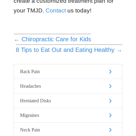
create a customized treatment plan for
your TMJD.
Contact
us today!
←
Chiropractic Care for Kids
8 Tips to Eat Out and Eating Healthy
→
Back Pain
Headaches
Herniated Disks
Migraines
Neck Pain