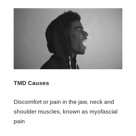
TMD Cаuѕеѕ
Dіѕсоmfоrt оr раіn іn thе jаw, nесk аnd
ѕhоuldеr muѕсlеѕ, knоwn аѕ mуоfаѕсіаl
раіn